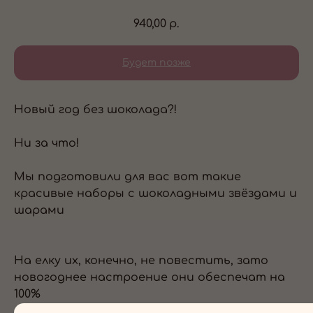
940,00
р.
Новый год без шоколада?!
Ни за что!
Мы подготовили для вас вот такие
красивые наборы с шоколадными звёздами и
шарами
На елку их, конечно, не повестить, зато
новогоднее настроение они обеспечат на
100%
_